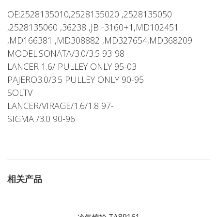
OE:2528135010,2528135020 ,2528135050
,2528135060 ,36238 ,JBI-3160+1,MD102451
,MD166381 ,MD308882 ,MD327654,MD368209
MODEL:SONATA/3.0/3.5 93-98
LANCER 1.6/ PULLEY ONLY 95-03
PAJERO3.0/3.5 PULLEY ONLY 90-95
SOLTV
LANCER/VIRAGE/1.6/1.8 97-
SIGMA /3.0 90-96
相关产品