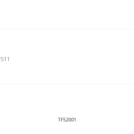
2511
TF52001