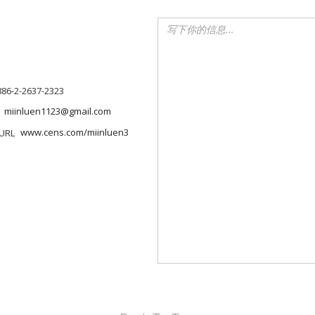
886-2-2637-2323
miinluen1123@gmail.com
www.cens.com/miinluen3