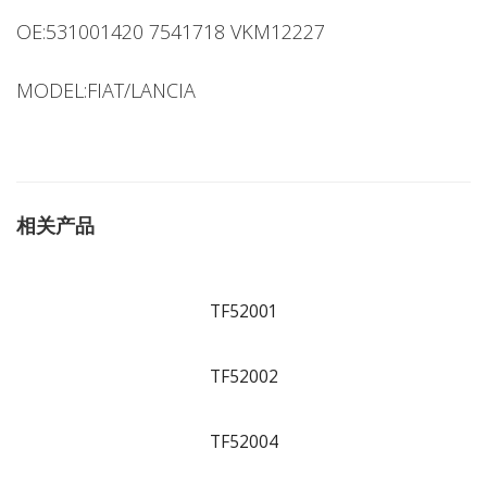
OE:531001420 7541718 VKM12227
MODEL:FIAT/LANCIA
相关产品
TF52001
TF52002
TF52004