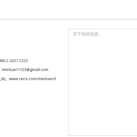
886-2-2637-2323
miinluen1123@gmail.com
www.cens.com/miinluen3