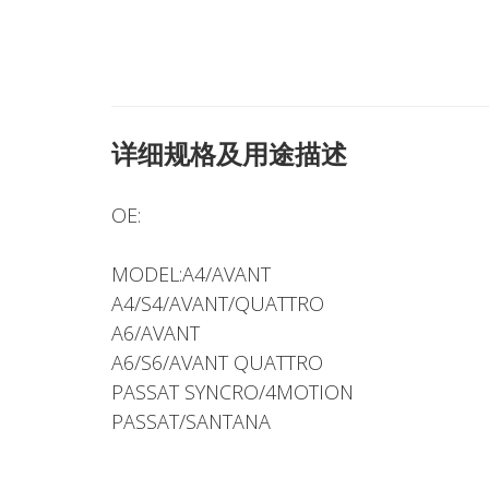
详细规格及用途描述
OE:
MODEL:A4/AVANT
A4/S4/AVANT/QUATTRO
A6/AVANT
A6/S6/AVANT QUATTRO
PASSAT SYNCRO/4MOTION
PASSAT/SANTANA