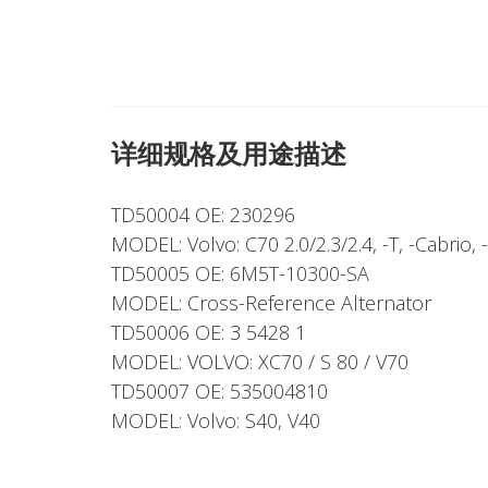
详细规格及用途描述
TD50004 OE: 230296
MODEL: Volvo: C70 2.0/2.3/2.4, -T, -Cabrio,
TD50005 OE: 6M5T-10300-SA
MODEL: Cross-Reference Alternator
TD50006 OE: 3 5428 1
MODEL: VOLVO: XC70 / S 80 / V70
TD50007 OE: 535004810
MODEL: Volvo: S40, V40