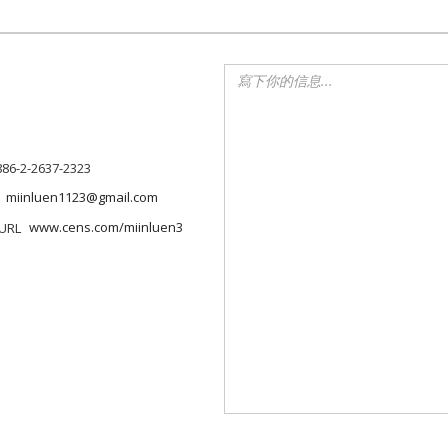
886-2-2637-2323
miinluen1123@gmail.com
www.cens.com/miinluen3