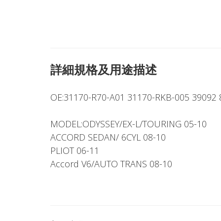
詳細規格及用途描述
OE:31170-R70-A01 31170-RKB-005 39092 
MODEL:ODYSSEY/EX-L/TOURING 05-10
ACCORD SEDAN/ 6CYL 08-10
PLIOT 06-11
Accord V6/AUTO TRANS 08-10